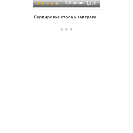
5-8 класс
16
Сервировка стола к завтраку
Столово