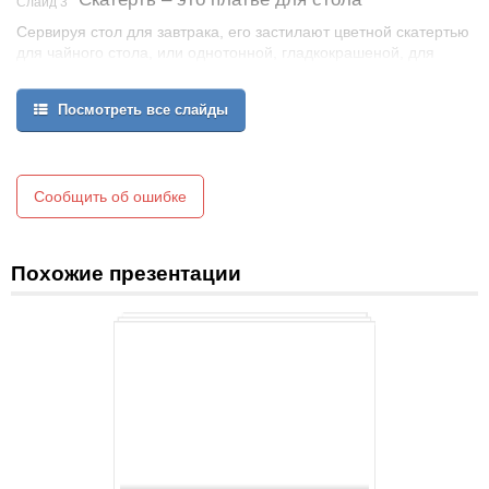
Слайд 3
Сервируя стол для завтрака, его застилают цветной скатертью
для чайного стола, или однотонной, гладкокрашеной, для
приёма пищи по утрам. Поверх скатерти кладут
хлопчатобумажные или льняные салфетки. В некоторых
Посмотреть все слайды
случаях - бумажные.
На столе не должно быть лишних приборов.
Сообщить об ошибке
Похожие презентации