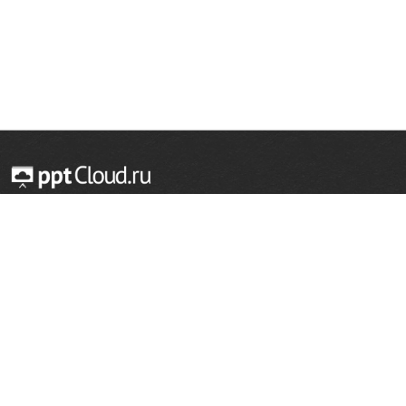
© 2014 — 2026 Облачный хостинг презентаций
Email:
support@pptcloud.ru
Проект
Популярные разделы
О сайте
ОБЖ
История
Химия
Как сделать презентацию
Физкультура
Астрономия
Правообладателям
География
Биология
Форма обратной связи