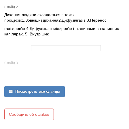
Слайд 2
Дихання людини складається з таких
процесів:1.Зовнішнєдихання2.Дифузіягазів 3.Перенос
газівкров'ю 4.Дифузіягазівміжкров'ю і тканинами в тканинних
капілярах. 5. Внутрішнє
Слайд 3
Посмотреть все слайды
Сообщить об ошибке