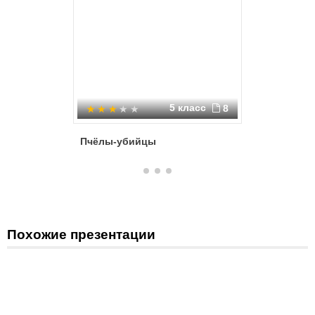
5 класс
8
Пчёлы-убийцы
Эти уди
Похожие презентации