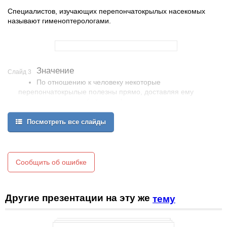
Специалистов, изучающих перепончатокрылых насекомых
называют гименоптерологами.
Значение
Слайд 3
По отношению к человеку некоторые
перепончатокрылые полезны прямо, доставляя ему
полезные вещества (мёд, воск),
другие — косвенно, истребляя вредных насекомых (в этом
Посмотреть все слайды
отношении особенно важны наездники в широком смысле
этого слова).
Важное значение имеют многие из перепончатокрылых
также в процессе опыления растений.
Сообщить об ошибке
Другие презентации на эту же
тему