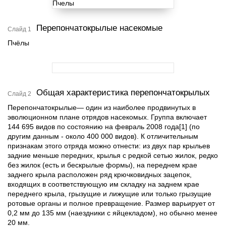
Перепончатокрылые насекомые
Слайд 1
Пчёлы
Общая характеристика перепончатокрылых
Слайд 2
Перепончатокрылые— один из наиболее продвинутых в
эволюционном плане отрядов насекомых. Группа включает
144 695 видов по состоянию на февраль 2008 года[1] (по
другим данным - около 400 000 видов). К отличительным
признакам этого отряда можно отнести: из двух пар крыльев
задние меньше передних, крылья с редкой сетью жилок, редко
без жилок (есть и бескрылые формы), на переднем крае
заднего крыла расположен ряд крючковидных зацепок,
входящих в соответствующую им складку на заднем крае
переднего крыла, грызущие и лижущие или только грызущие
ротовые органы и полное превращение. Размер варьирует от
0,2 мм до 135 мм (наездники с яйцекладом), но обычно менее
20 мм.