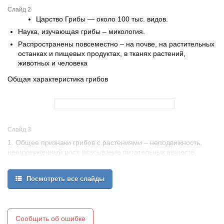
Слайд 2
Царство Грибы — около 100 тыс. видов.
Наука, изучающая грибы – микология.
Распространены повсеместно – на почве, на растительных
останках и пищевых продуктах, в тканях растений,
животных и человека
Общая характеристика грибов
Слайд 3
1. Общее признаки грибов с растениями – неподвижность,
неограниченный рост, всасывание питательных веществ,
размножение спорами, наличие клеточной стенки.
2. Общее признаки грибов с животными – нет хлорофилла,
Посмотреть все слайды
гетеротрофы, имеют хитин в составе клеточной стенки,
запасное питательное вещество - гликоген, продукт обмена -
мочевина.
Сообщить об ошибке
3. Особые признаки грибов – имеют мицелий, состоящий из гиф