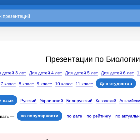
Презентации по Биологии
 детей 3 лет
Для детей 4 лет
Для детей 5 лет
Для детей 6 лет
1
Для студентов
7 класс
8 класс
9 класс
10 класс
11 класс
 язык
Русский
Украинский
Белорусский
Казахский
Английск
по популярности
по дате
по рейтингу
по актуальн
овать —