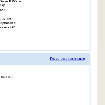
да для роста
реда
шения
смутазы,
кариотах с
ости к O2
Посмотреть презенацию
чных вод