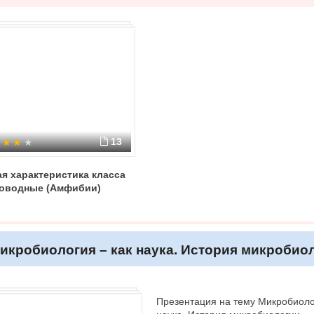
13
я характеристика класса
оводные (Амфибии)
икробиология – как наука. История микробио
Презентация на тему Микробиоло