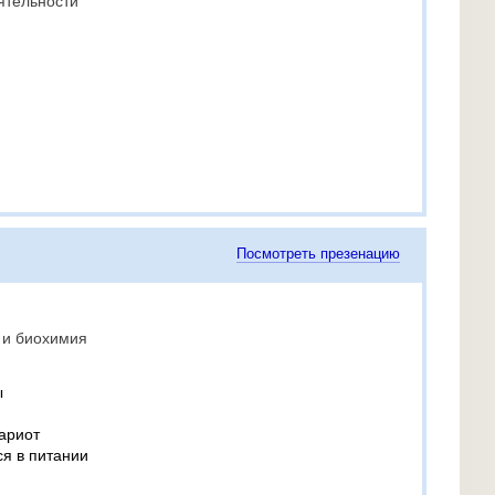
ятельности
Посмотреть презенацию
 и биохимия
ы
ариот
я в питании