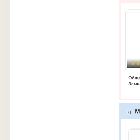
Обща
Земн
М