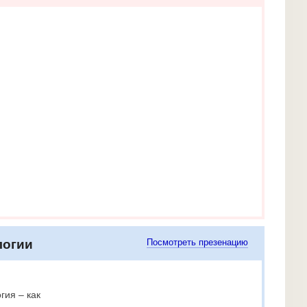
логии
Посмотреть презенацию
гия – как