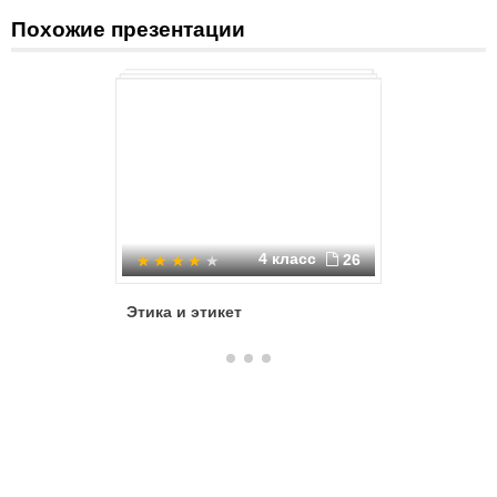
Анализировать научную литературу по проблеме.
Похожие презентации
4 класс
26
Этика и этикет
Пасха в 