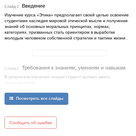
Введение
Слайд 2
Изучение курса «Этика» предполагает своей целью освоение
студентами наследия мировой этической мысли и получение
знаний об основных моральных принципах, нормах,
категориях, призванных стать ориентиром в выработке
молодым человеком собственной стратегии и тактики жизни .
Требования к знаниям, умениям и навыкам
Слайд 3
В результате изучения лекции студент должен иметь
представление:
Об основных преемственных связях в развитии этического
знания и значимости общечеловеческих ценностей;
Посмотреть все слайды
О специфике морали и моральной автономии личности;
В результате изучения лекции студент должен уметь:
Сообщить об ошибке
Способность к переводу этической информации в
личностные смыслы;