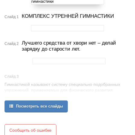
КОМПЛЕКС УТРЕННЕЙ ГИМНАСТИКИ
Слайд 1
Лучшего средства от хвори нет – делай
Слайд 2
зарядку до старости лет.
Слайд 3
Гимнастикой называют систему специально подобранных
упражнений, применяемых для физического развития,
совершенствования двигательных способностей и
оздоровления.
Посмотреть все слайды
Утренняя гимнастика – одно из средств оздоровления и
профилактики болезней.
Сообщить об ошибке