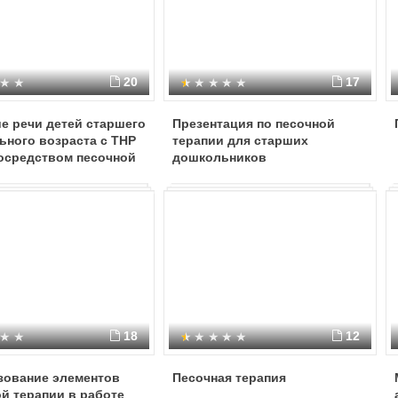
20
17
е речи детей старшего
Презентация по песочной
ьного возраста с ТНР
терапии для старших
посредством песочной
дошкольников
 в процессе
тной и
оятельной
ьности
18
12
зование элементов
Песочная терапия
й терапии в работе