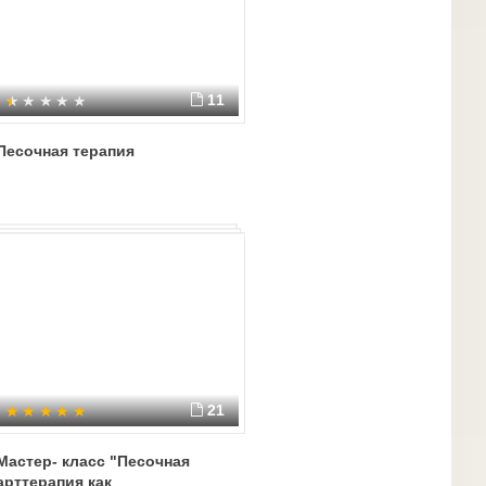
11
Песочная терапия
21
Мастер- класс "Песочная
арттерапия как