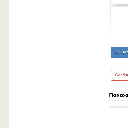
Пос
Сообщ
Похож