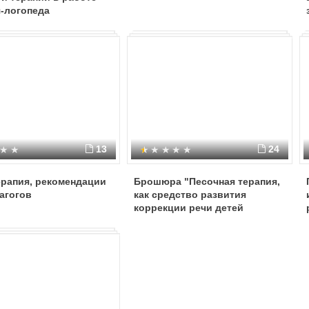
-логопеда
13
24
ерапия, рекомендации
Брошюра "Песочная терапия,
агогов
как средство развития
коррекции речи детей
дошкольного возраста"