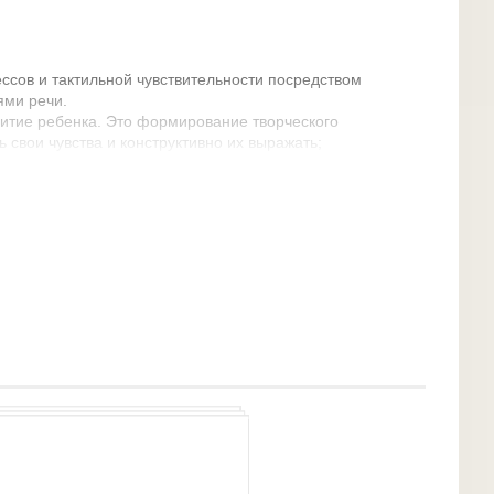
ссов и тактильной чувствительности посредством
ями речи.
итие ребенка. Это формирование творческого
 свои чувства и конструктивно их выражать;
исследовательского интереса, познавательной