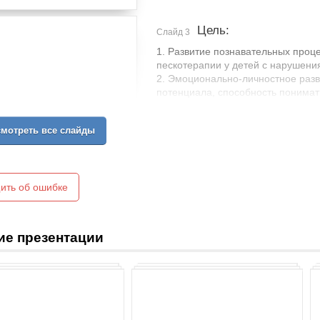
Цель:
Слайд 3
1. Развитие познавательных проце
пескотерапии у детей с нарушени
2. Эмоционально-личностное разв
потенциала, способность понимать
развитие творческого мышления, 
активности.
мотреть все слайды
ить об ошибке
ие презентации