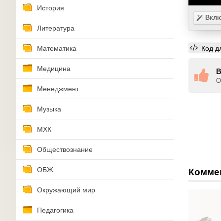
История
Вклю
Литература
Код д
Математика
Медицина
В
О
Менеджмент
Музыка
МХК
Обществознание
ОБЖ
Комме
Окружающий мир
Педагогика