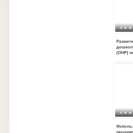
Развити
дошкол
(ОНР) 
терапии
совмес
самост
деятел
Исполь
песочно