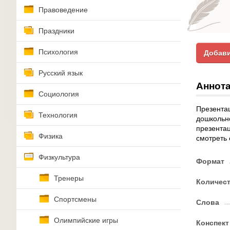
Правоведение
Праздники
Психология
Добави
Русский язык
Аннота
Социология
Презентац
Технология
дошкольно
презентац
Физика
смотреть 
Физкультура
Формат
Тренеры
Количес
Спортсмены
Слова
Олимпийские игры
Конспект