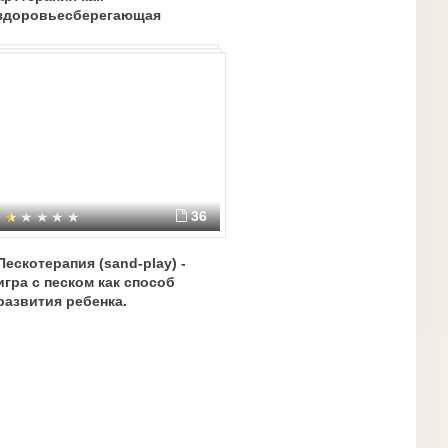
здоровьесберегающая
технология в ДОУ"
36
Пескотерапия (sand-play) -
игра с песком как способ
развития ребенка.