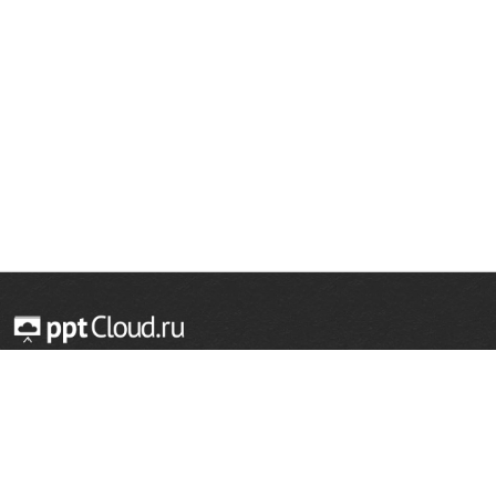
© 2014 — 2026 Облачный хостинг презентаций
Email:
support@pptcloud.ru
Проект
Популярные разделы
О сайте
ОБЖ
История
Химия