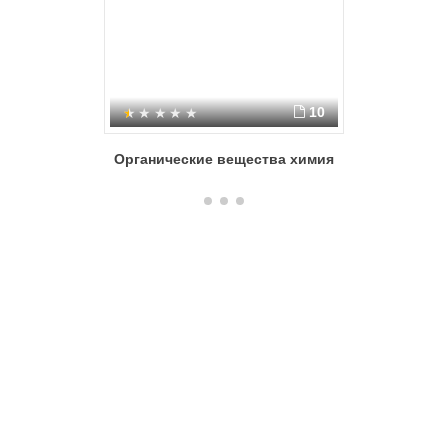
10
Органические вещества химия
Органич