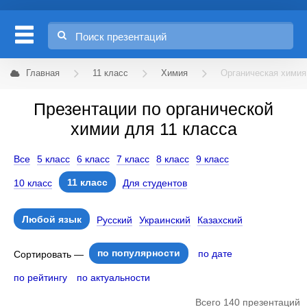
Главная
11 класс
Химия
Органическая химия
Презентации по органической
химии для 11 класса
Все
5 класс
6 класс
7 класс
8 класс
9 класс
11 класс
10 класс
Для студентов
Любой язык
Русский
Украинский
Казахский
по популярности
по дате
Сортировать —
по рейтингу
по актуальности
Всего 140 презентаций