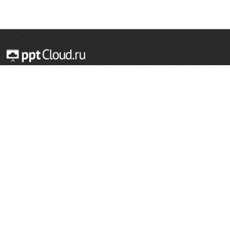
© 2014 — 2026 Облачный хостинг презентаций
Email:
support@pptcloud.ru
Проект
Популярные разделы
О сайте
ОБЖ
История
Химия
Как сделать презентацию
Физкультура
Астрономия
Правообладателям
География
Биология
Форма обратной связи
Иностранные языки
Сообщить об ошибке
Шаблоны для презентаций