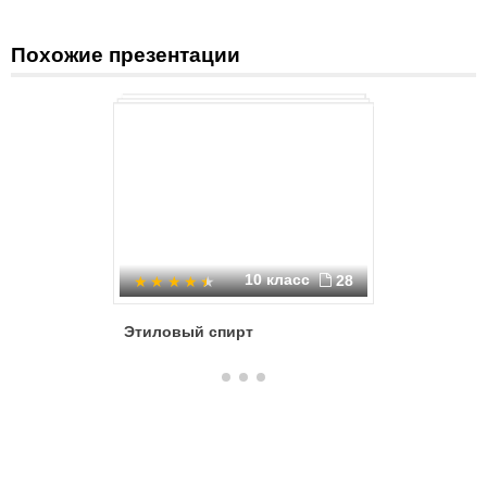
Похожие презентации
10 класс
28
Этиловый спирт
Природн
веществ 