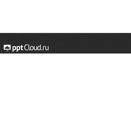
© 2014 — 2026 Облачный хостинг презентаций
Email:
support@pptcloud.ru
Проект
Популярные разделы
О сайте
ОБЖ
История
Химия
Как сделать презентацию
Физкультура
Астрономия
Правообладателям
География
Биология
Форма обратной связи
Иностранные языки
Сообщить об ошибке