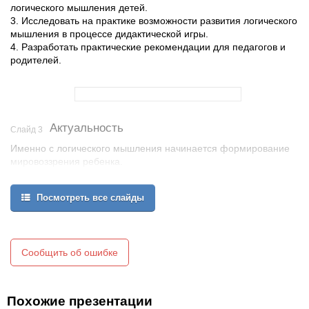
логического мышления детей.
3. Исследовать на практике возможности развития логического
мышления в процессе дидактической игры.
4. Разработать практические рекомендации для педагогов и
родителей.
Актуальность
Слайд 3
Именно с логического мышления начинается формирование
мировоззрения ребенка.
В процессе развития логического мышления у ребенка
формируются умения рассуждать, делать умозаключения в
Посмотреть все слайды
соответствии с законами логики, построение причинно-
следственных связей.
Также развиваются такие качества как: любознательность,
сообразительность, смекалка, наблюдательность,
Сообщить об ошибке
самостоятельность, память, внимание.
Развивается речь ребенка, так как он высказывается
посредством слова.
Овладение логическими формами мышления в дошкольном
Похожие презентации
возрасте способствует развитию умственных способностей, что