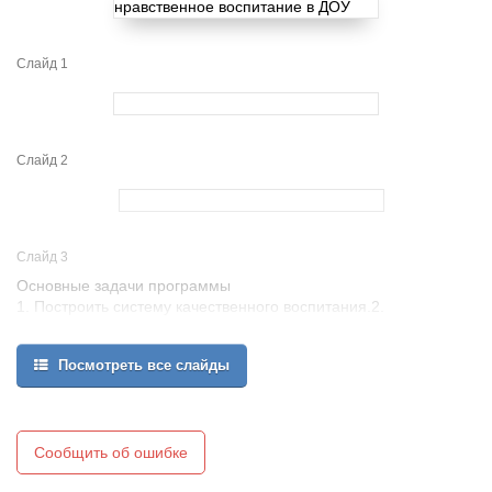
Слайд 1
Слайд 2
Слайд 3
Основные задачи программы
1. Построить систему качественного воспитания.2.
Закладывание основ духовно – нравственной личности с
активной жизненной позицией и с творческим потенциалом,
Посмотреть все слайды
способной к самосовершенствованию, к гармоничному
взаимодействию с другими людьми.3. Организация предметно
– пространственного пространства для максимального
раскрытия духовно – нравственного и патриотического развития
каждого ребенка.4. Ориентировать семью на духовно –
Сообщить об ошибке
нравственное воспитание детей (ознакомление родителей с