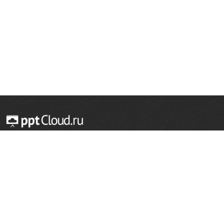
© 2014 — 2026 Облачный хостинг презентаций
Email:
support@pptcloud.ru
Проект
Популярные разделы
О сайте
ОБЖ
История
Химия
Как сделать презентацию
Физкультура
Астрономия