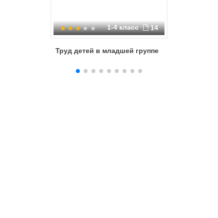
1-4 класс
14
Труд детей в младшей группе
Воспитан
гигиенич
навыков
детей с 