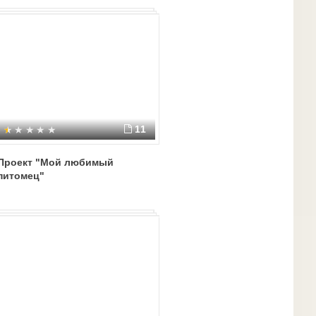
11
Проект "Мой любимый
питомец"