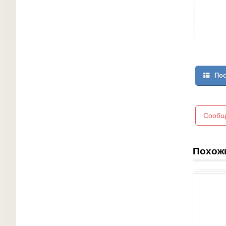
Пос
Сообщ
Похож