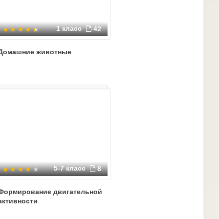
1 класс
42
Домашние животные
5-7 класс
8
Формирование двигательной
активности