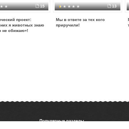
15
13
ческий проект:
Мы в ответе за тех кого
них я животных знаю
приручили!
о не обижаю»!
Популярные разделы
ОБЖ
История