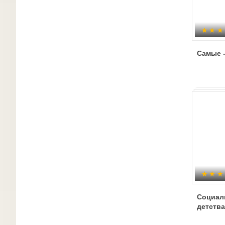
Самые -
Социал
детства