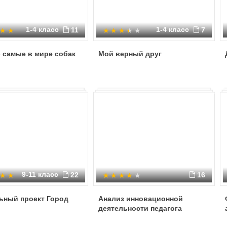
1-4 класс
1-4 класс
11
7
 самые в мире собак
Мой верный друг
9-11 класс
22
16
ьный проект Город
Анализ инновационной
деятельности педагога