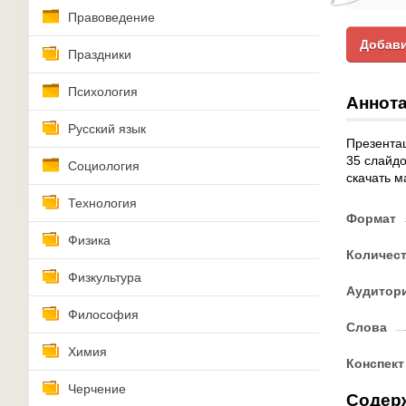
Правоведение
Добави
Праздники
Психология
Аннота
Русский язык
Презентац
35 слайдо
Социология
скачать м
Технология
Формат
Физика
Количес
Физкультура
Аудитор
Философия
Слова
Химия
Конспект
Черчение
Содер