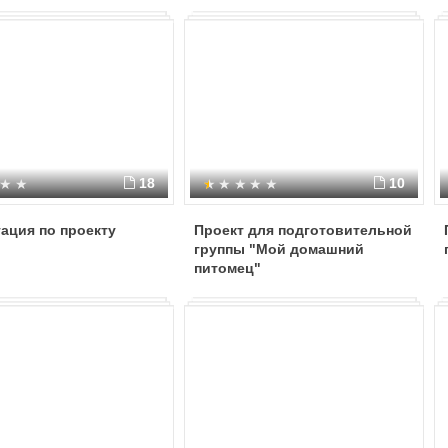
18
10
ация по проекту
Проект для подготовительной
группы "Мой домашний
питомец"