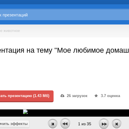
е животное
ентация на тему "Мое любимое домаш
ать презентацию (1.43 Мб)
26 загрузок
3.7 оценка
чить эффекты
1
из
35