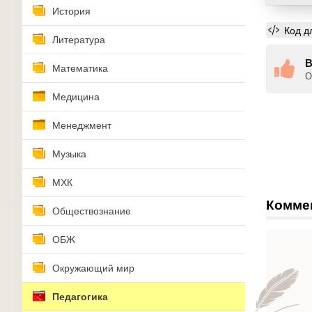
История
Код д
Литература
В
Математика
О
Медицина
Менеджмент
Музыка
МХК
Комме
Обществознание
ОБЖ
Окружающий мир
Педагогика