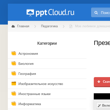
Главная
Педагогика
Мое любимое домашне
През
Категории
Астрономия
Биология
География
Скач
Изобразительное искусство
Иностранные языки
Информатика
Вклю