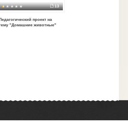
13
Педагогический проект на
тему "Домашние животные"
Химия
Физкультура