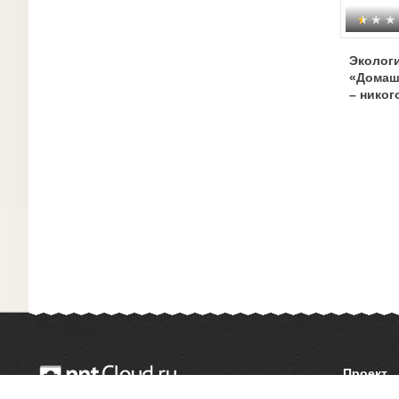
Экологи
«Домаш
– никог
Проект
О сайте