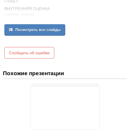
Слайд 3
ВНУТРЕННЯЯ ОЦЕНКА:
учитель, ученик,
ОУ и родители
ВНЕШНЯЯ ОЦЕНКА:
Посмотреть все слайды
государственные
службы
аттестация:
Сообщить об ошибке
выпускник
мониторинг:
система
Похожие презентации
образования
Модели оценочной деятельности: