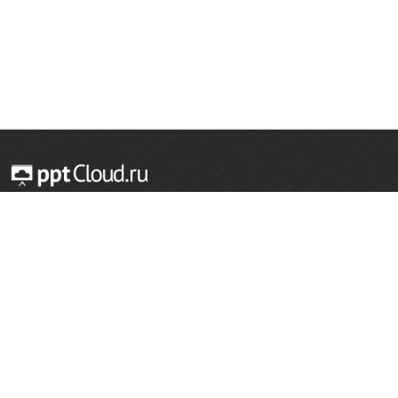
© 2014 — 2026 Облачный хостинг презентаций
Email:
support@pptcloud.ru
Проект
Популярные разделы
О сайте
ОБЖ
История
Химия
Как сделать презентацию
Физкультура
Астрономия
Правообладателям
География
Биология
Форма обратной связи