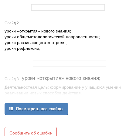
Слайд 2
уроки «открытия» нового знания;
уроки общеметодологической направленности;
уроки развивающего контроля;
уроки рефлексии;
уроки «открытия» нового знания;
Слайд 3
Деятельностная цель: формирование у учащихся умений
реализации новых способов действия.
Содержательная цель: расширение понятийной базы за счет
включения в нее новых элементов.
Посмотреть все слайды
Сообщить об ошибке