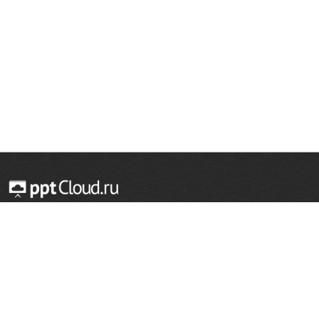
© 2014 — 2026 Облачный хостинг презентаций
Email:
support@pptcloud.ru
Проект
Популярные разделы
О сайте
ОБЖ
История
Химия
Как сделать презентацию
Физкультура
Астрономия