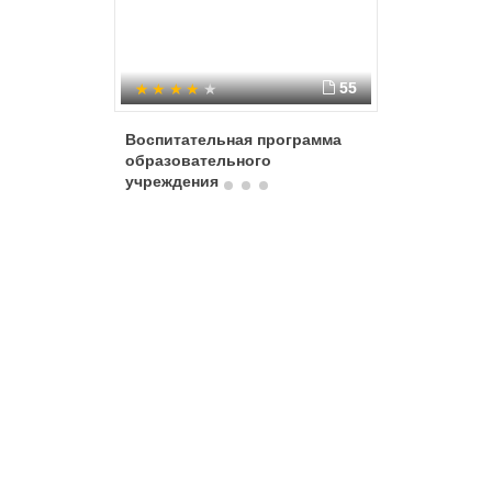
55
Воспитательная программа
Воспита
образовательного
учреждения