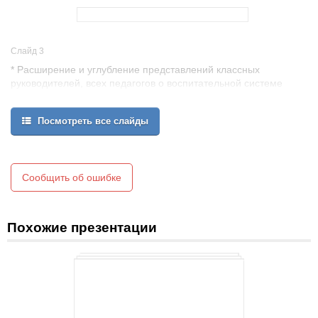
Слайд 3
* Расширение и углубление представлений классных
руководителей, всех педагогов о воспитательной системе
класса, путях и способах её моделирования.
* Поиск путей
Посмотреть все слайды
совершенствования воспитательной системы школы.
Цель педагогического
совета:
Сообщить об ошибке
Похожие презентации