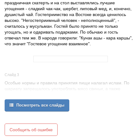
праздничная скатерть и на стол выставлялись лучшие
угощения - сладкий чак-чак, шербет, липовый мед, и, конечно,
душистый чай. Гостеприимство на Востоке всегда ценилось
высоко. "Негостеприимный человек - неполноценный", -
считалось у мусульман. Гостей было принято не только
угощать, но и одаривать подарками. По обычаю и гость
отвечал тем же. В народе говорили: "Кунак ашы - кара каршы",
что значит "Гостевое угощение взаимное".
Слайд 3
Особые нормы и правила принятия пищи налагал ислам. По
шариату запрещалось употреблять мясо свиньи, а также
некоторых птиц, например, сокола, лебедя - последние
считались священными.
Посмотреть все слайды
Татарская кухня разнообразна и интересна, и поэтому может
стать объектом исследования. Я решил изучить любимые
национальные блюда татар. Меня заинтересовала эта тема,
которая весьма актуальна в наше время.
Перед написанием работы я поставил цель:
Сообщить об ошибке
изучить самые популярные блюда татарской национальной