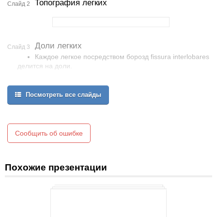
Топография легких
Слайд 2
Доли легких
Слайд 3
Каждое легкое посредством борозд fissura interlobares
делится на доли.
Правое легкое:
lobi superior
Посмотреть все слайды
lobi medius
lobi inferior
Левое легкое:
Сообщить об ошибке
lobi superior
lobi inferior
Похожие презентации