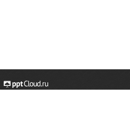
© 2014 — 2026 Облачный хостинг презентаций
Email:
support@pptcloud.ru
Проект
Популярные разделы
О сайте
ОБЖ
История
Химия