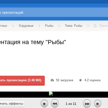
отных
Хордовые
Рыбы
Тема: Рыбы
Презе
нтация на тему "Рыбы"
ать презентацию (3.48 Мб)
52 загрузки
4.2 оценка
чить эффекты
1
из
11