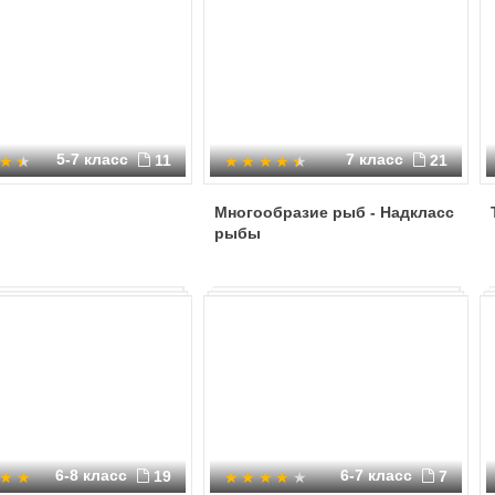
5-7 класс
7 класс
11
21
Многообразие рыб - Надкласс
рыбы
6-8 класс
6-7 класс
19
7