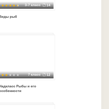
3-7 класс
14
Виды рыб
7 класс
12
Надкласс Рыбы и его
особенности