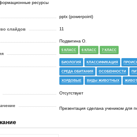
формационные ресурсы
pptx (powerpoint)
11
тво слайдов
Подвигина О.
5 КЛАСС
6 КЛАСС
7 КЛАСС
ия
БИОЛОГИЯ
КЛАССИФИКАЦИЯ
ПРОИС
СРЕДА ОБИТАНИЯ
ОСОБЕННОСТИ
ПИ
ХОРДОВЫЕ
ВИДЫ ЖИВОТНЫХ
ЖИВО
Отсутствует
начение
Презентация сделана учеником для п
жание