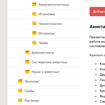
Кишечнополостные
Добави
Иглокожие
Членистоногие
Аннота
Моллюски
Презентац
работе м
Черви
системам
Красная книга
Краткое 
Систематика животных
Кл
Кл
Науки о животных
Дв
Пи
Экология
Ды
Кр
Грибы
Вы
Растения
Ск