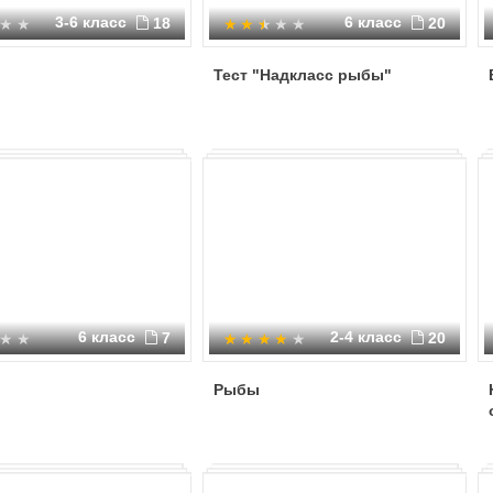
3-6 класс
6 класс
18
20
Тест "Надкласс рыбы"
6 класс
2-4 класс
7
20
Рыбы