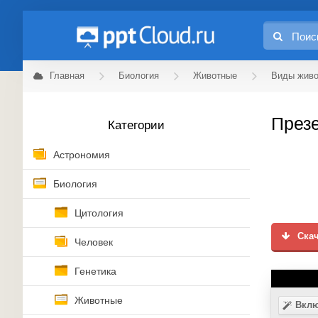
Главная
Биология
Животные
Виды жив
Презе
Категории
Астрономия
Биология
Цитология
Скач
Человек
Генетика
Животные
Вклю