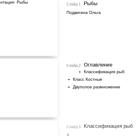
Рыбы
Слайд 1
Подвигина Ольга
Оглавление
Слайд 2
Классификация рыб
Класс Костные
Двуполое размножение
Классификация рыб
Слайд 3
Х