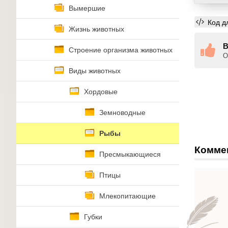
Вымершие
Код д
Жизнь животных
В
Строение организма животных
О
Виды животных
Хордовые
Земноводные
Рыбы
Комме
Пресмыкающиеся
Птицы
Млекопитающие
Губки