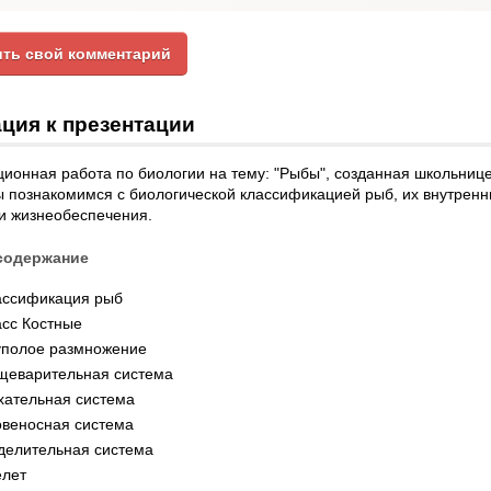
ть свой комментарий
ция к презентации
ионная работа по биологии на тему: "Рыбы", созданная школьниц
ы познакомимся с биологической классификацией рыб, их внутренн
и жизнеобеспечения.
содержание
ассификация рыб
асс Костные
уполое размножение
щеварительная система
хательная система
овеносная система
делительная система
елет