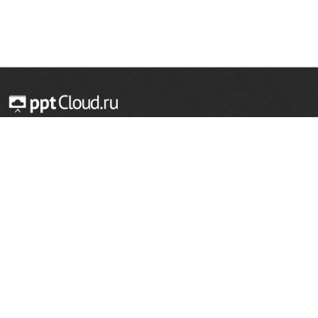
© 2014 — 2026 Облачный хостинг презентаций
Email:
support@pptcloud.ru
Проект
Популярные разделы
О сайте
ОБЖ
История
Химия
Как сделать презентацию
Физкультура
Астрономия
Правообладателям
География
Биология
Форма обратной связи
Иностранные языки
Сообщить об ошибке
Шаблоны для презентаций