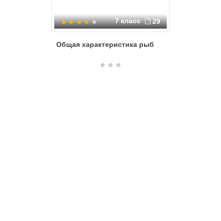
7 класс
29
Общая характеристика рыб
Внешнее