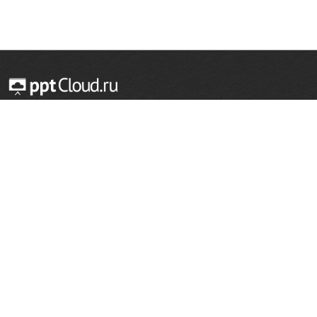
© 2014 — 2026 Облачный хостинг презентаций
Email:
support@pptcloud.ru
Проект
Популярные разделы
О сайте
ОБЖ
История
Химия
Как сделать презентацию
Физкультура
Астрономия
Правообладателям
География
Биология
Форма обратной связи
Иностранные языки
Сообщить об ошибке
Шаблоны для презентаций