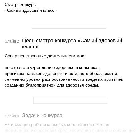
Смотр -конкурс
«Самый здоровый класс»
Цель смотра-конкурса «Самый здоровый
Слайд 2
класс»
Совершенствование деятельности моо:
по охране и укреплению здоровья школьников,
привитию навыков здорового и активного образа жизни,
снижению уровня распространенности вредных привычек
созданию благоприятной для здоровья среды.
Задачи конкурса:
Слайд 3
Активизация работы классных коллективов школ по
формированию здоровой среды обитания в школе и овладению
навыками здорового и активного образа жизни