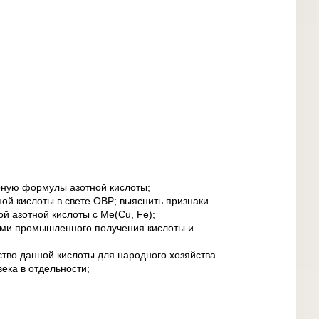
рную формулы азотной кислоты;
ной кислоты в свете ОВР; выяснить признаки
й азотной кислоты с Ме(Cu, Fe);
ами промышленного получения кислоты и
ство данной кислоты для народного хозяйства
ека в отдельности;