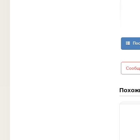
Пос
Сообщ
Похож