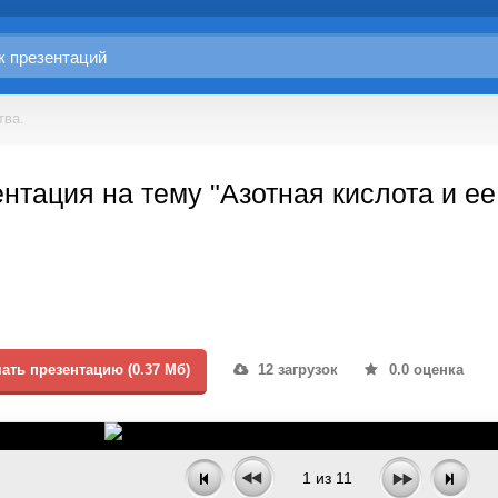
тва.
нтация на тему "Азотная кислота и ее
ать презентацию (0.37 Мб)
12 загрузок
0.0 оценка
1
из
11