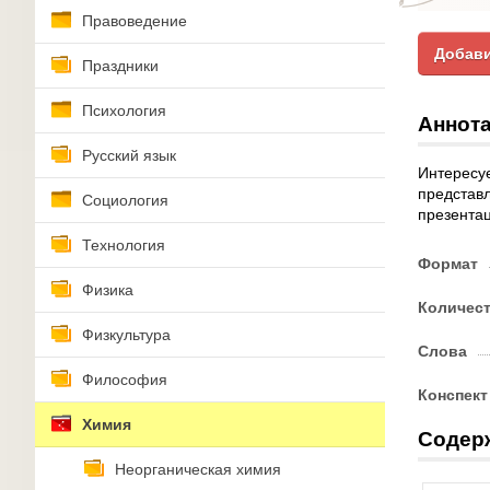
Правоведение
Добави
Праздники
Психология
Аннота
Русский язык
Интересуе
представл
Социология
презентац
Технология
Формат
Физика
Количес
Физкультура
Слова
Философия
Конспект
Химия
Содер
Неорганическая химия