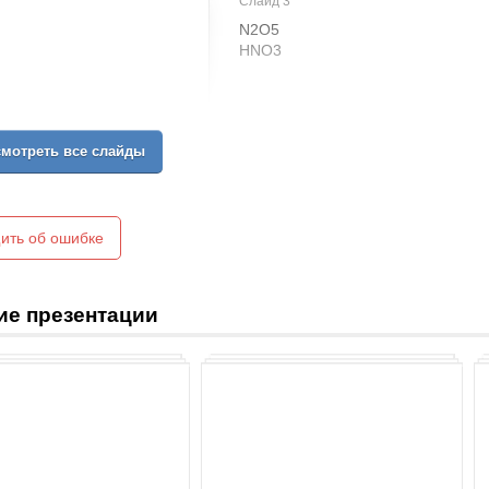
Слайд 3
N2O5
HNO3
Ст/о (N) = + 5
мотреть все слайды
ить об ошибке
ие презентации