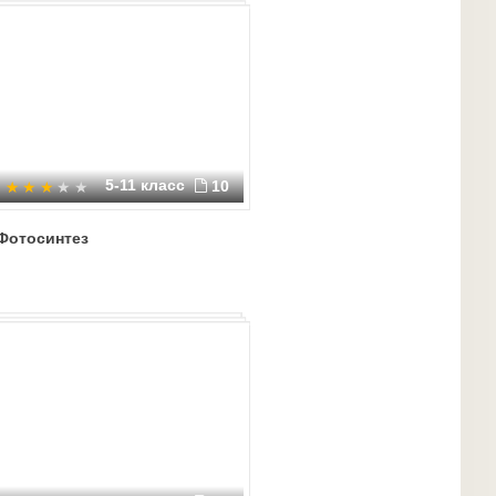
5-11 класс
10
Фотосинтез