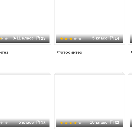
9-11 класс
5 класс
23
14
нтез
Фотосинтез
5 класс
10 класс
18
33