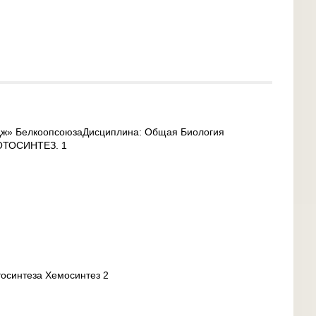
дж» БелкоопсоюзаДисциплина: Общая Биология
ФОТОСИНТЕЗ. 1
осинтеза Хемосинтез 2