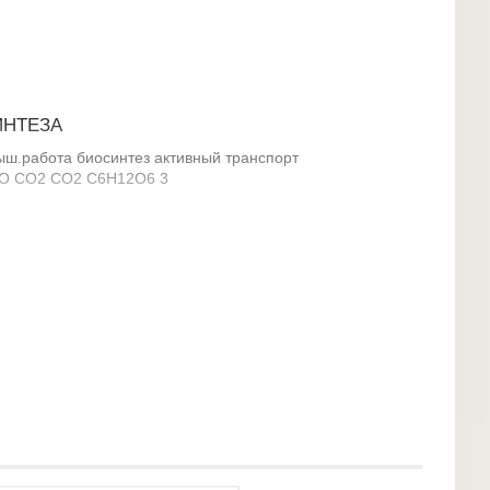
ИНТЕЗА
ш.работа биосинтез активный транспорт
Н2О СО2 СО2 С6Н12О6 3