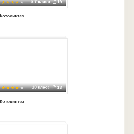
5-7 класс
19
Фотосинтез
10 класс
13
Фотосинтез