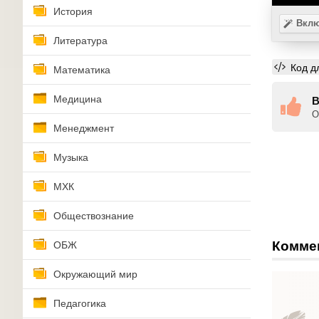
История
Вклю
Литература
Код д
Математика
Медицина
В
О
Менеджмент
Музыка
МХК
Обществознание
Комме
ОБЖ
Окружающий мир
Педагогика