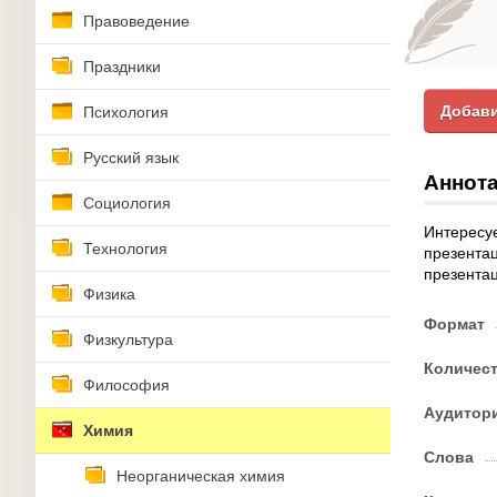
Правоведение
Праздники
Добави
Психология
Русский язык
Аннота
Социология
Интересуе
Технология
презентац
презентац
Физика
Формат
Физкультура
Количес
Философия
Аудитор
Химия
Слова
Неорганическая химия