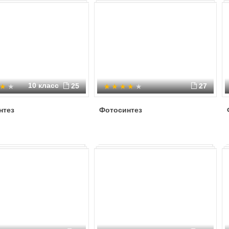
10 класс
25
27
нтез
Фотосинтез