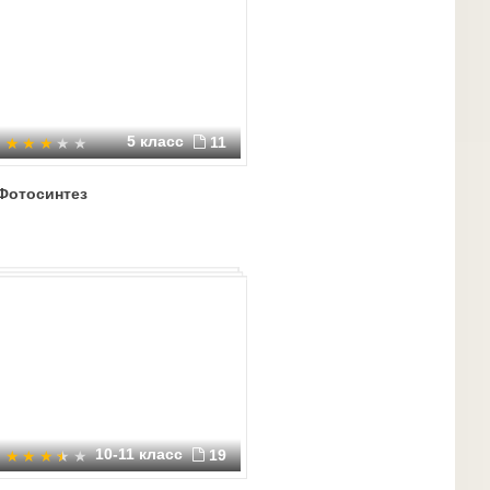
5 класс
11
Фотосинтез
10-11 класс
19