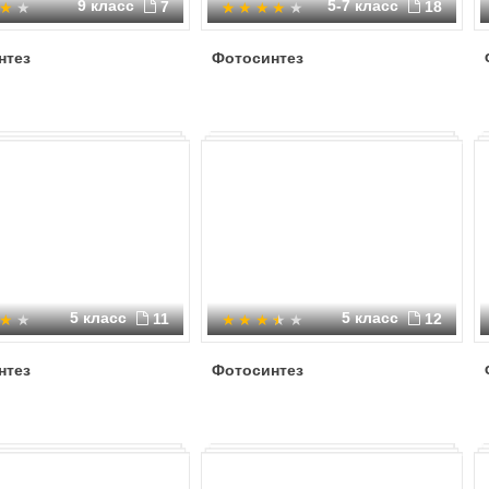
9 класс
5-7 класс
7
18
нтез
Фотосинтез
5 класс
5 класс
11
12
нтез
Фотосинтез