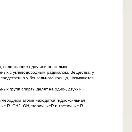
, содержащие одну или несколько
анных с углеводородным радикалом. Вещества, у
осредственно у бензольного кольца, называются
ных групп спирты делят на одно-, двух- и
 углеродном атоме находится гидроксильная
чные R–CH2–OH,вторичныеR и третичные R