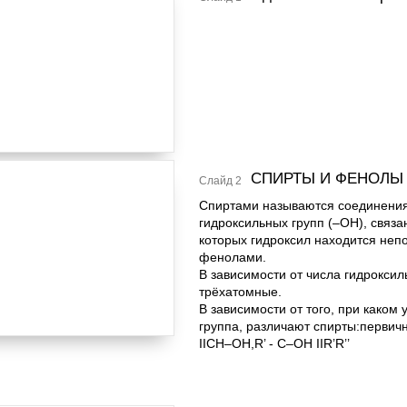
СПИРТЫ И ФЕНОЛЫ
Слайд 2
Спиртами называются соединения
гидроксильных групп (–ОН), связ
которых гидроксил находится неп
фенолами.
В зависимости от числа гидроксиль
трёхатомные.
В зависимости от того, при каком
группа, различают спирты:перви
IICH–OH,R’ - C–OH IIR’R’’