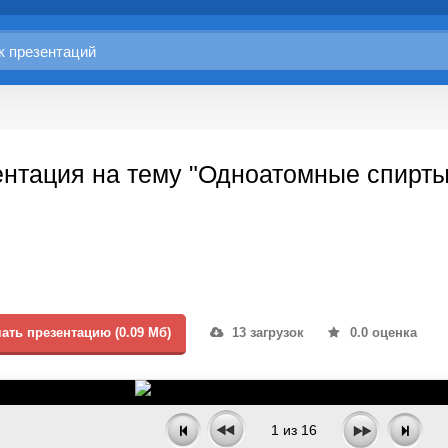
нтация на тему "Одноатомные спирты
ать презентацию (0.09 Мб)
13 загрузок
0.0 оценка
1
из
16