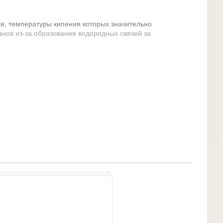
ти, температуры кипения которых значительно
анов из-за образования водородных связей за
 водой в любых соотношениях; с увеличением
ь спиртов в воде уменьшается.