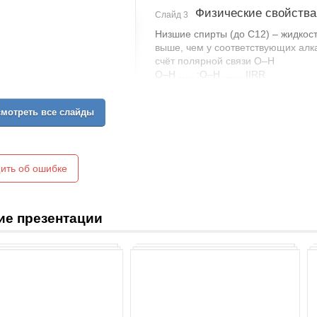
Физические свойства
Слайд 3
Низшие спирты (до С12) – жидкос
выше, чем у соответствующих алк
счёт полярной связи О–Н
O–H ….. :O–H …… IIRR
Метанол и этанол смешиваются с
молекулярной массы растворимост
мотреть все слайды
ить об ошибке
ие презентации