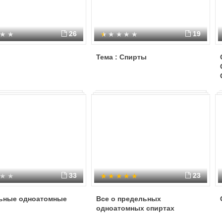
26
19
Тема : Спирты
33
23
ьные одноатомные
Все о предельных
одноатомных спиртах