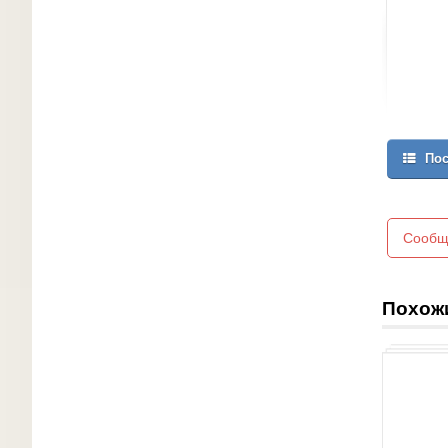
Пос
Сообщ
Похож