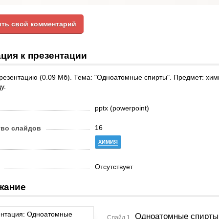
ть свой комментарий
ция к презентации
резентацию (0.09 Мб). Тема: "Одноатомные спирты". Предмет: хим
у.
pptx (powerpoint)
16
тво слайдов
ХИМИЯ
Отсутствует
жание
Одноатомные спирты
Слайд 1