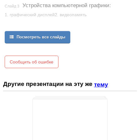
Устройства компьютерной графики:
Слайд 3
1. графический дисплей2. видеопамять
1 точка экрана – пиксель
Множество пикселей – растр → растровое изображение
Посмотреть все слайды
Разрешающая способность – это количество точек по
горизонтали * количество точек по вертикали * единицу
длины изображения
Сообщить об ошибке
Другие презентации на эту же
тему