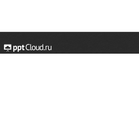
© 2014 — 2026 Облачный хостинг презентаций
Email:
support@pptcloud.ru
Проект
Популярные разделы
О сайте
ОБЖ
История
Химия
Как сделать презентацию
Физкультура
Астрономия
Правообладателям
География
Биология
Форма обратной связи
Иностранные языки
Сообщить об ошибке