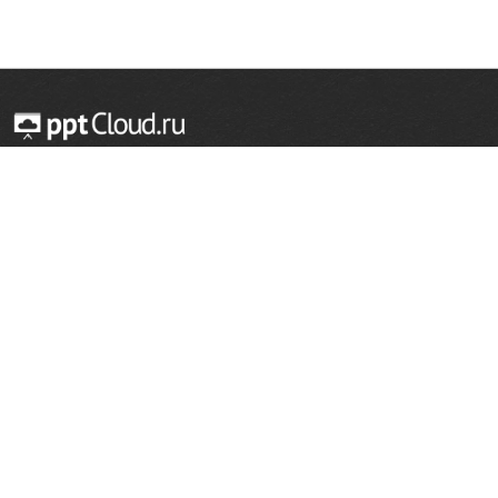
© 2014 — 2026 Облачный хостинг презентаций
Email:
support@pptcloud.ru
Проект
Популярные разделы
О сайте
ОБЖ
История
Химия
Как сделать презентацию
Физкультура
Астрономия
Правообладателям
География
Биология
Форма обратной связи
Иностранные языки
Сообщить об ошибке
Шаблоны для презентаций