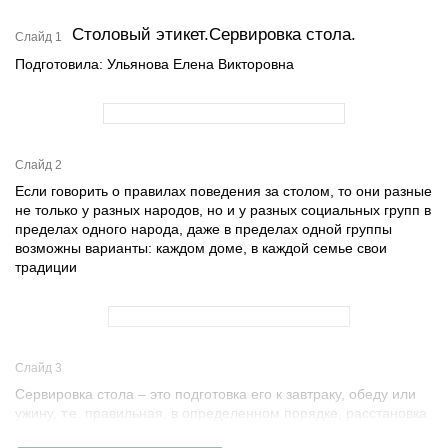
Столовый этикет.Сервировка стола.
Слайд 1
Подготовила: Ульянова Елена Викторовна
Слайд 2
Если говорить о правилах поведения за столом, то они разные
не только у разных народов, но и у разных социальных групп в
пределах одного народа, даже в пределах одной группы
возможны варианты: каждом доме, в каждой семье свои
традиции
Слайд 3
Сервировка стола – это подготовка его к завтраку, обеду или
ужину, т.е. правильная, в определенном порядке, расстановка
всех необходимых, соответствующих кушаньям предметов –