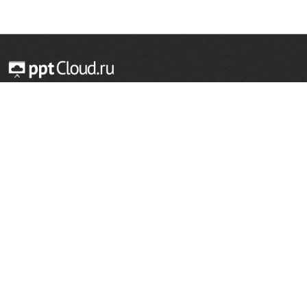
© 2014 — 2026 Облачный хостинг презентаций
Email:
support@pptcloud.ru
Проект
Популярные разделы
О сайте
ОБЖ
История
Химия
Как сделать презентацию
Физкультура
Астрономия
Правообладателям
География
Биология
Форма обратной связи
Иностранные языки
Сообщить об ошибке
Шаблоны для презентаций