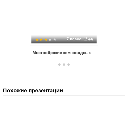
7 класс
44
Многообразие земноводных
Земново
Похожие презентации