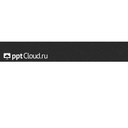
© 2014 — 2026 Облачный хостинг презентаций
Email:
support@pptcloud.ru
Проект
Популярные разделы
О сайте
ОБЖ
История
Химия
Как сделать презентацию
Физкультура
Астрономия
Правообладателям
География
Биология
Форма обратной связи