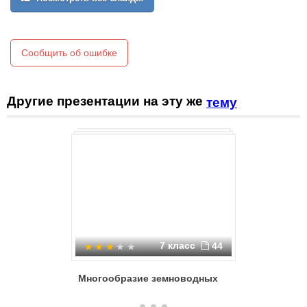
«Земноводные», уточняет,где происходит жизнь: на суше и в
воде.
Сообщить об ошибке
Другие презентации на эту же
тему
7 класс
44
Многообразие земноводных
Земново