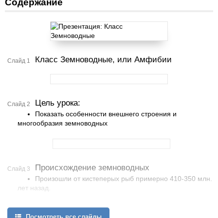
Содержание
Класс Земноводные, или Амфибии
Слайд 1
Цель урока:
Слайд 2
Показать особенности внешнего строения и
многообразия земноводных
Происхождение земноводных
Слайд 3
Произошли от кистеперых рыб примерно 410-350 млн.
лет назад.
«Амфибия»-такое название дал Карл Линней, что в
переводе с греческого «двоякодышащие».Русское название
Посмотреть все слайды