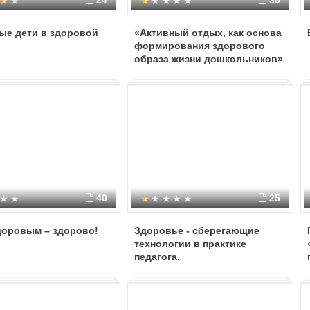
24
30
ые дети в здоровой
«Активный отдых, как основа
формирования здорового
образа жизни дошкольников»
40
25
доровым – здорово!
Здоровье - сберегающие
технологии в практике
педагога.