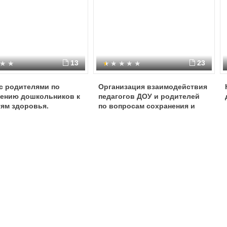
13
23
с родителями по
Организация взаимодействия
ению дошкольников к
педагогов ДОУ и родителей
ям здоровья.
по вопросам сохранения и
укрепления здоровья детей в
условиях образовательного
учреждения и семьи