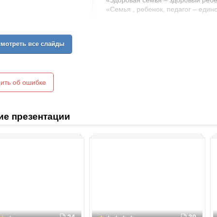
«Здоровая семья – здоровый реб
«Семья , ребенок, педагог – еди
мотреть все слайды
ить об ошибке
ие презентации