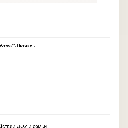
ебёнок"". Предмет:
ействии ДОУ и семьи