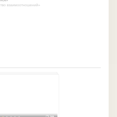
енок»
нство взаимоотношений»