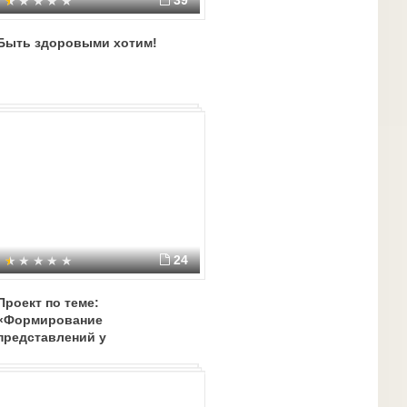
39
Быть здоровыми хотим!
24
Проект по теме:
«Формирование
представлений у
дошкольников о здоровом
образе жизни в контексте
ФГОС ДО»