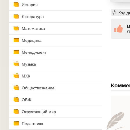
История
Код д
Литература
В
Математика
О
Медицина
Менеджмент
Музыка
МХК
Комме
Обществознание
ОБЖ
Окружающий мир
Педагогика