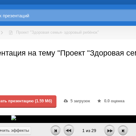
Проект "Здоровая семья- здоровый ребёнок"
нтация на тему "Проект "Здоровая се
ать презентацию (1.59 Мб)
5 загрузок
0.0 оценка
чить эффекты
1
из
29