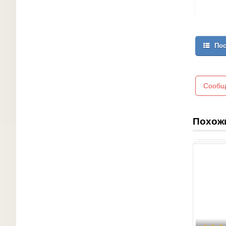
Пос
Сообщ
Похож