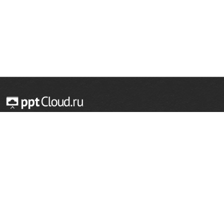
© 2014 — 2026 Облачный хостинг презентаций
Email:
support@pptcloud.ru
Проект
Популярные разделы
О сайте
ОБЖ
История
Химия
Как сделать презентацию
Физкультура
Астрономия
Правообладателям
География
Биология