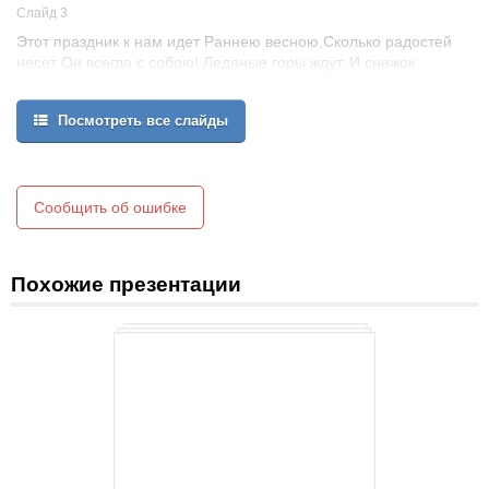
Слайд 3
Этот праздник к нам идет Раннею весною,Сколько радостей
несет Он всегда с собою! Ледяные горы ждут, И снежок
сверкает, Санки с горок вниз бегут, Смех не умолкает. Дома
аромат блинов Праздничный чудесный, На блины друзей зовем,
Посмотреть все слайды
Будем есть их вместе. Шумно, весело пройдет Сырная
Седмица, А за ней - Великий пост, Время, чтоб молиться.
Сообщить об ошибке
Похожие презентации