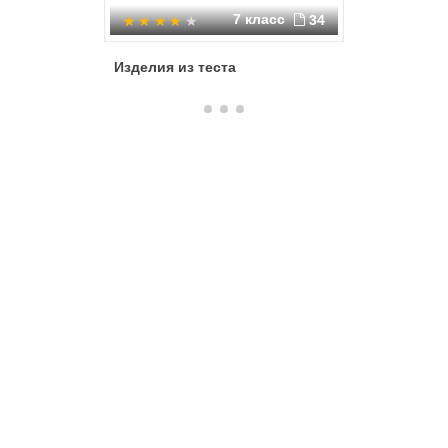
7 класс
34
Изделия из теста
Пасхаль