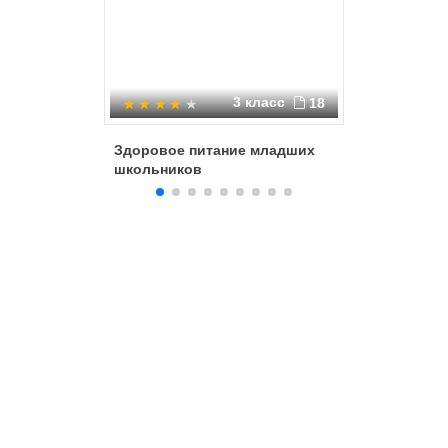
3 класс
18
Здоровое питание младших
Качестве
школьников
количес
витамин