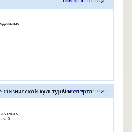
Посмотреть презенацию
подвижные
е физической культуры и спорта
Посмотреть презенацию
и связи с
еской