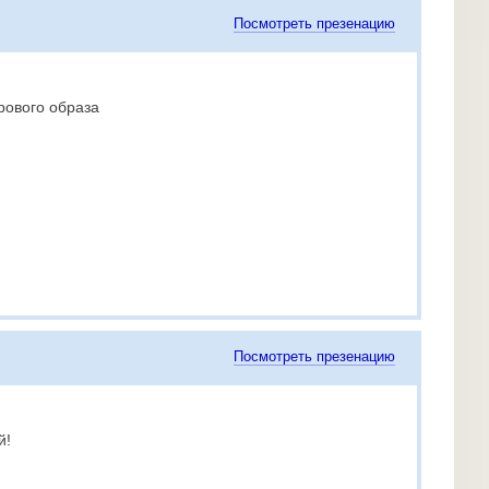
Посмотреть презенацию
рового образа
Посмотреть презенацию
й!