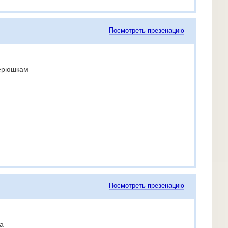
Посмотреть презенацию
верюшкам
Посмотреть презенацию
а