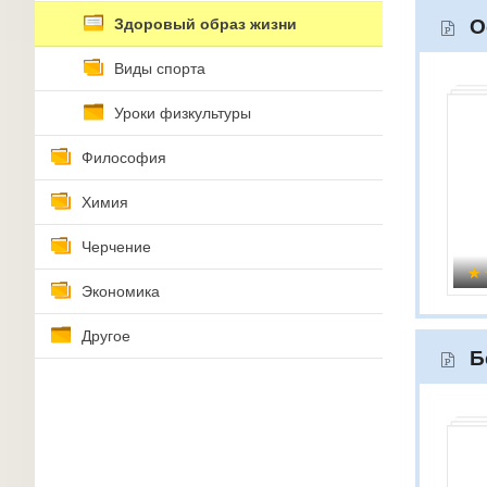
Здоровый образ жизни
О
Виды спорта
Уроки физкультуры
Философия
Химия
Черчение
Экономика
Другое
Б