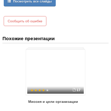
Посмотреть все слайды
Сообщить об ошибке
Похожие презентации
17
Миссия и цели организации
Социаль
бизнеса