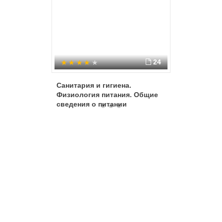
24
Санитария и гигиена.
Блюда и
Физиология питания. Общие
овощей
сведения о питании