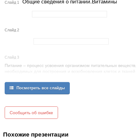
Общие сведения о питании.Витамины
Слайд 1
Слайд 2
Слайд 3
Питание – процесс усвоения организмом питательных веществ,
необходимых для построения и возобновления клеток и тканей
тела, восполнение энергетических затрат, организм получает
необходимые для жизнедеятельности белки, жиры, углеводы, а
Посмотреть все слайды
также биологически активные вещества – витамины и
минеральные соли. Переработкой пищи занимает
пищеварительная система, где пища расщепляется на более
простые питательные вещества, которые усваиваются
организмом.
Сообщить об ошибке
Похожие презентации