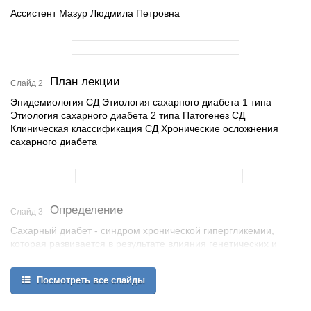
Ассистент Мазур Людмила Петровна
План лекции
Слайд 2
Эпидемиология СД Этиология сахарного диабета 1 типа
Этиология сахарного диабета 2 типа Патогенез СД
Клиническая классификация СД Хронические осложнения
сахарного диабета
Определение
Слайд 3
Сахарный диабет - синдром хронической гипергликемии,
которая развивается в результате влияния генетических и
экзогенных факторов, обусловленный абсолютным или
относительным дефицитом инсулина в организме и
Посмотреть все слайды
характеризируется нарушением всех видов метаболизма, и в
первую очередь - обмена углеводов.