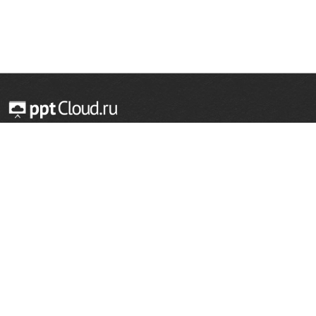
© 2014 — 2026 Облачный хостинг презентаций
Email:
support@pptcloud.ru
Проект
Популярные разделы
О сайте
ОБЖ
История
Химия
Как сделать презентацию
Физкультура
Астрономия
Правообладателям
География
Биология
Форма обратной связи
Иностранные языки
Сообщить об ошибке