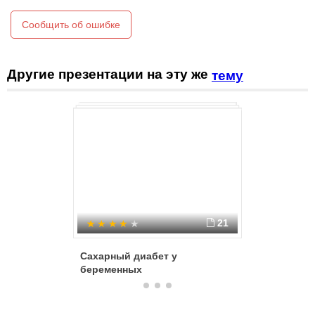
Сообщить об ошибке
Другие презентации на эту же
тему
21
Сахарный диабет у
Вторичн
беременных
реабили
сахарны