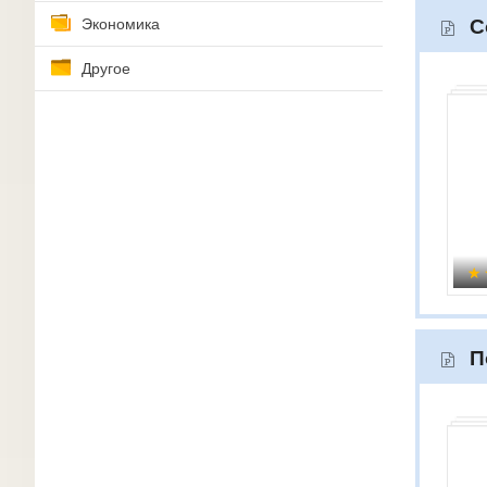
Экономика
С
Другое
П