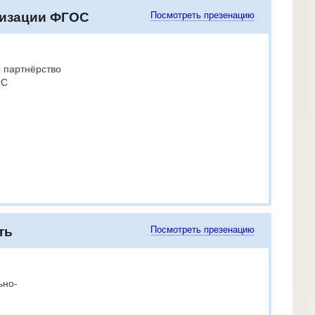
лизации ФГОС
Посмотреть презенацию
 партнёрство
ОС
ть
Посмотреть презенацию
ьно-