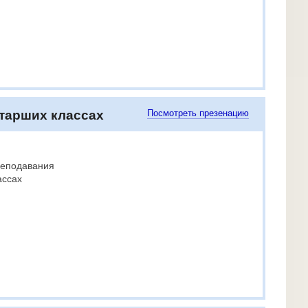
старших классах
Посмотреть презенацию
реподавания
ассах