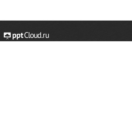
© 2014 — 2026 Облачный хостинг презентаций
Email:
support@pptcloud.ru
Проект
Популярные разделы
О сайте
ОБЖ
История
Химия
Как сделать презентацию
Физкультура
Астрономия
Правообладателям
География
Биология
Форма обратной связи
Иностранные языки
Сообщить об ошибке
Шаблоны для презентаций