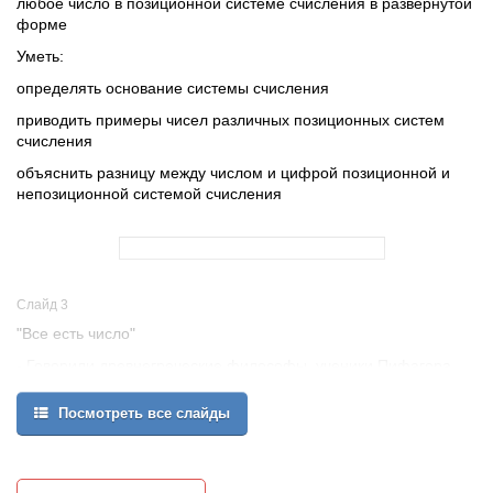
любое число в позиционной системе счисления в развернутой
форме
Уметь:
определять основание системы счисления
приводить примеры чисел различных позиционных систем
счисления
объяснить разницу между числом и цифрой позиционной и
непозиционной системой счисления
Слайд 3
"Все есть число"
- Говорили древнегреческие философы, ученики Пифагора,
подчеркивая важную роль чисел в практической деятельности.
Посмотреть все слайды