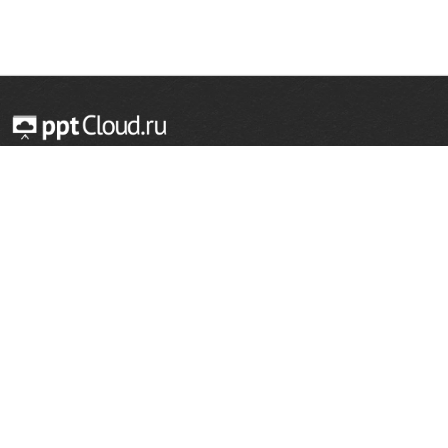
© 2014 — 2026 Облачный хостинг презентаций
Email:
support@pptcloud.ru
Проект
Популярные разделы
О сайте
ОБЖ
История
Химия
Как сделать презентацию
Физкультура
Астрономия
Правообладателям
География
Биология
Форма обратной связи
Иностранные языки
Сообщить об ошибке
Шаблоны для презентаций