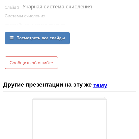
Унарная система счисления
Слайд 3
Системы счисления
простейшая и самая древняя
Для записи любых чисел используется всего один символ:
Посмотреть все слайды
палочка, узелок, зарубка, камешек.
Этим кодом пользуются малыши, показывая на пальцах свой
возраст.
Сообщить об ошибке
Москалёва Ирина Юрьевна
ФГОУ СПО "Липецкий металлургический колледж"
Другие презентации на эту же
тему